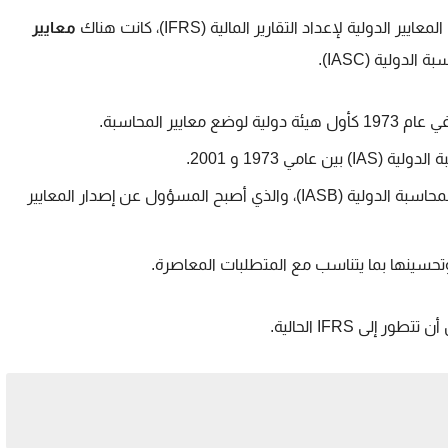
معايير
في عام 2001، تم استبدال IASC بمجلس معايير المحاسبة الدولية (IASB)، والذي أصبح المسؤول عن إصدار المعايير