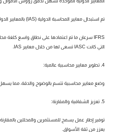
المعايير الدولية الموحدة تسهل تدفق رؤوس الأموال وا
تم استبدال معايير المحاسبة الدولية (IAS) بالمعايير الدولية
IFRS سرعان ما تم اعتمادها على نطاق واسع كلغة 
التي كانت IASC تسعى لها من خلال معايير IAS.
4. تطوير معايير محاسبية عالمية:
وضع معايير محاسبية تتسم بالوضوح والدقة، مما يسهل على
5. تعزيز الشفافية والمقارنة:
توفير إطار عمل يسمح للمستثمرين والمحللين بالمقارنة 
يعزز من ثقة الأسواق.