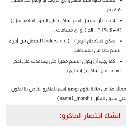
يمكنك كتابة اسم الماكرو باي حروف او ارقام بحد أقصى
255 رمز .
لا يجب أن يشمل اسم الماكرو علي الرموز الخاصة مثل )
@ # $ % ! ? .. الخ ( أو اي مسافات .
يمكن استخدام الرمز ) _ ( Underscore للفصل بين أجزاء
الاسم بدلا من المسافات
كما يجب أن يكون الاسم معبراً حتى يساعدك على تذكر
الهدف من الماكرو ) اختياري (
فمثلاً هنا في مثالنا نقوم بوضع اسم للماكرو الخاص بنا ليكون
علي سبيل المثال ) sama1_month )
إنشاء اختصار الماكرو: