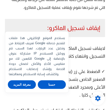
التي تم شرحها نقوم بإيقاف عملية التسجيل للماكرو.
إيقاف تسجيل الماكرو:
يستخدم الموقع الإلكتروني هذا ملفات
تعريف الارتباط من Google لتقديم خدماته
لايقاف تسجيل الماكرو وذلك بعد الانتهاء من عملية
وتحليل عدد الزيارات. لهذا السبب تتم
مشاركة عنوان IP ووكيل المستخدم
التسجيل وانتهاء كافة الخطوات المطلوبة اليك 3 طرق:
التابعين لك مع Google بالإضافة إلى
مقاييس الأداء والأمان لضمان جودة
الخدمة وإنشاء إحصاءات الاستخدام
✓ الضغط علي زر (يقاف التسجيل) الموجود في الشريط
واكتشاف إساءة الاستخدام ومعالجتها.
الصغير الخاص بتسجيل الماكرو والذي تم شرحه في
حسنا
معرفة المزيد
الأعلى وبمجرد الضغط على هذا الزر تنتهي عملية
التسجيل كليا .