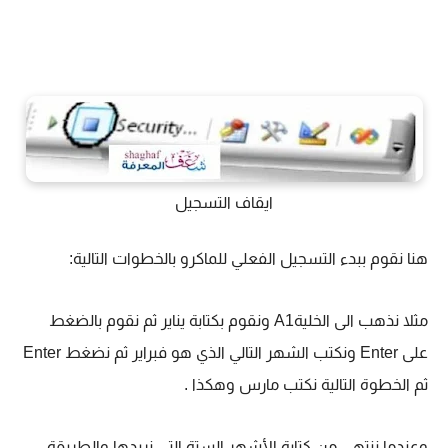
ايقاف التسجيل
هنا نقوم ببدء التسجيل الفعلي للماكرو بالخطوات التالية:
مثلا نذهب الى الخليةA1 ونقوم بكتابة يناير ثم نقوم بالضغط
على Enter ونكتب الشهر التالي الذي هو فبراير ثم نضغط Enter
ثم الخطوة التالية نكتب مارس وهكذا .
وعندما ننتهي من كتابة الأشهر الستة التي نريدها والطريقة