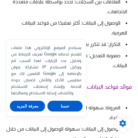
العلاقات بين السجلات: تُحدد بواسطة علاقات متعددة
الاتجاهات.
الوصول إلى البيانات: أكثر تعقيدًا من قواعد البيانات
الهرمية.
التكرار: قد تتكرر بعض البيانات في بعض الأحيان.
يستخدم الموقع الإلكتروني هذا ملفات
تعريف الارتباط من Google لتقديم خدماته
صعوبة التعديل: قد يكون من الصعب تغيير بنية قاعدة
وتحليل عدد الزيارات. لهذا السبب تتم
البيانات.
مشاركة عنوان IP ووكيل المستخدم
التابعين لك مع Google بالإضافة إلى
مقاييس الأداء والأمان لضمان جودة
فوائد قواعد البيانات الشبكية:
الخدمة وإنشاء إحصاءات الاستخدام
واكتشاف إساءة الاستخدام ومعالجتها.
حسنا
معرفة المزيد
المرونة: سهولة استخدامها لتخزين البيانات ذات العلاقات
المعقدة.
الوصول إلى البيانات: سهولة الوصول إلى البيانات من خلال