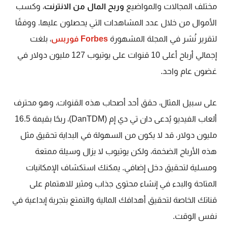
مختلف المجالات والمواضيع
وربح المال من الانترنت
، وكسب
الأموال من
خلال عدد المشاهدات التي يحصلون عليها. ووفقًا
لتقرير نُشر في المجلة المشهورة
Forbes
فوربس
، بلغت
إجمالي أرباح أعلى 10 قنوات على يوتيوب 127 مليون دولار في
غضون عام واحد.
على سبيل المثال، حقق أحد أصحاب هذه القنوات، وهو محترف
ألعاب الفيديو يُدعى دان تي دي إم (DanTDM)، ربحًا بقيمة 16.5
مليون دولار، قد لا يكون من السهولة في البداية تحقيق مثل
هذه الأرباح الضخمة، ولكن يوتيوب لا يزال وسيلة ممتعة
ومسلية لتحقيق دخل إضافي. يمكنك استكشاف الإمكانيات
المتاحة والبدء في إنشاء محتوى جذاب ومثير للاهتمام على
قناتك الخاصة لتحقيق أهدافك المالية والتمتع بتجربة إبداعية في
نفس الوقت.