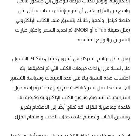
الإلكترونية، وتوفر للكتّاب فرصة للوصول إلى جمهور عالمي
واسع من القرّاء. يكفي أن تقوم بإنشاء حساب مجاني على
منصة كيندل وتحميل كتابك بتنسيق ملف الكتاب الإلكتروني
(مثل صيغة ePub أو MOBI)، ثم تحديد السعر واختيار خيارات
التسويق والتوزيع المناسبة.
ومن خلال برنامج الشركاء في أمازون كيندل، يمكنك الحصول
على نسبة من إيرادات مبيعات الكتب التي تم تحقيقها. يتم
احتساب هذه النسبة بناءً على عدد المبيعات وسياسة التسعير
التي
تحددها. قبل نشر كتابك، يُنصح بإجراء بحث ودراسة حول
استراتيجيات التسويق وترويج الكتب الإلكترونية وكيفية بناء
قاعدة جماهيرية للقرّاء. قد تحتاج أيضًا إلى الاهتمام بتحرير
وتنسيق الكتاب وتصميم غلاف جذاب للجذب واهتمام القرّاء.
إذا كنت مهتمًا بنشر كتبك الإلكترونية على منصة أمازون كيندل،